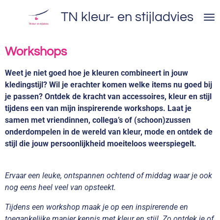
Ga
TN kleur- en stijladvies
direct
naar
de
Workshops
hoofdinhoud
Weet je niet goed hoe je kleuren combineert in jouw
kledingstijl? Wil je erachter komen welke items nu goed bij
je passen? Ontdek de kracht van accessoires, kleur en stijl
tijdens een van mijn inspirerende workshops. Laat je
samen met vriendinnen, collega’s of (schoon)zussen
onderdompelen in de wereld van kleur, mode en ontdek de
stijl die jouw persoonlijkheid moeiteloos weerspiegelt.
Ervaar een leuke, ontspannen ochtend of middag waar je ook
nog eens heel veel van opsteekt.
Tijdens een workshop maak je op een inspirerende en
toegankelijke manier kennis met kleur en stijl. Zo ontdek je of