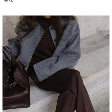
me op!