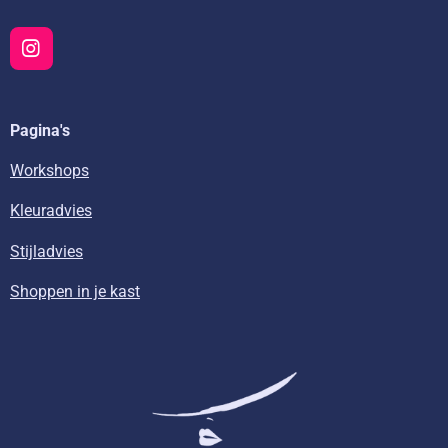
I
n
s
t
Pagina's
a
g
r
Workshops
a
m
Kleuradvies
Stijladvies
Shoppen in je kast