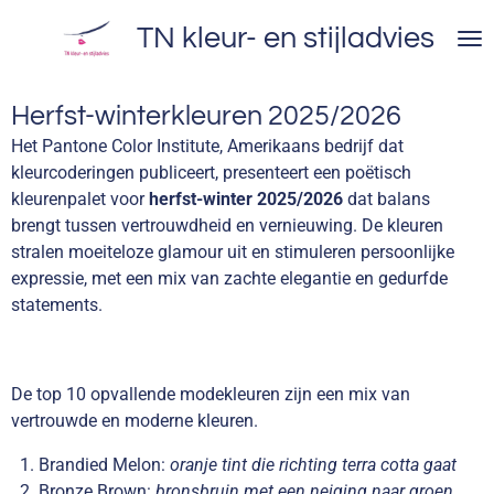
Ga
TN kleur- en stijladvies
direct
naar
de
Herfst-winterkleuren 2025/2026
hoofdinhoud
Het Pantone Color Institute, Amerikaans bedrijf dat
kleurcoderingen publiceert, presenteert een poëtisch
kleurenpalet voor
herfst-winter 2025/2026
dat balans
brengt tussen vertrouwdheid en vernieuwing. De kleuren
stralen moeiteloze glamour uit en stimuleren persoonlijke
expressie, met een mix van zachte elegantie en gedurfde
statements.
De top 10 opvallende modekleuren zijn een mix van
vertrouwde en moderne kleuren.
Brandied Melon:
oranje tint die richting terra cotta gaat
Bronze Brown:
bronsbruin met een neiging naar groen