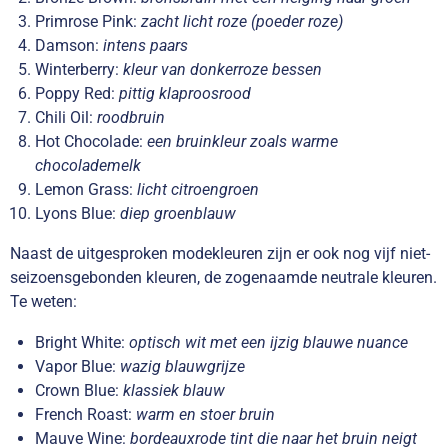
Primrose Pink:
zacht licht roze (poeder roze)
Damson:
intens paars
Winterberry:
kleur van donkerroze bessen
Poppy Red:
pittig klaproosrood
Chili Oil:
roodbruin
Hot Chocolade:
een bruinkleur zoals warme
chocolademelk
Lemon Grass:
licht citroengroen
Lyons Blue:
diep groenblauw
Naast de uitgesproken modekleuren zijn er ook nog vijf niet-
seizoensgebonden kleuren, de zogenaamde neutrale kleuren.
Te weten:
Bright White:
optisch wit met een ijzig blauwe nuance
Vapor Blue:
wazig blauwgrijze
Crown Blue:
klassiek blauw
French Roast:
warm en stoer bruin
Mauve Wine:
bordeauxrode tint die naar het bruin neigt